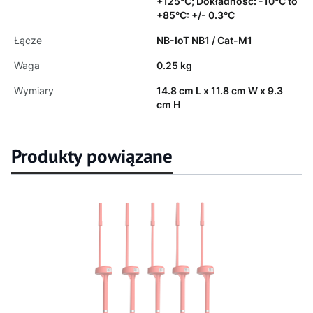
+125°C; Dokładność: -10°C to
+85°C: +/- 0.3°C
Łącze
NB-IoT NB1 / Cat-M1
Waga
0.25 kg
Wymiary
14.8 cm L x 11.8 cm W x 9.3
cm H
Produkty powiązane