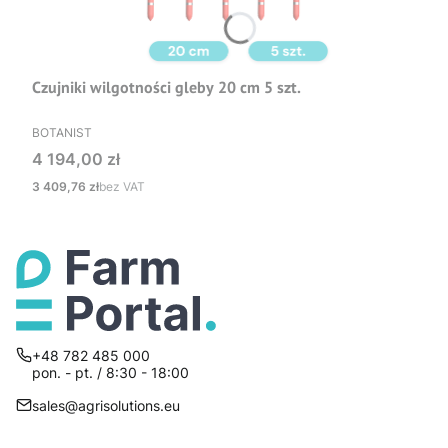
Czujniki wilgotności gleby 20 cm 5 szt.
PRODUCENT
BOTANIST
Cena
4 194,00 zł
Cena
3 409,76 zł
bez VAT
+48 782 485 000
pon. - pt. / 8:30 - 18:00
sales@agrisolutions.eu