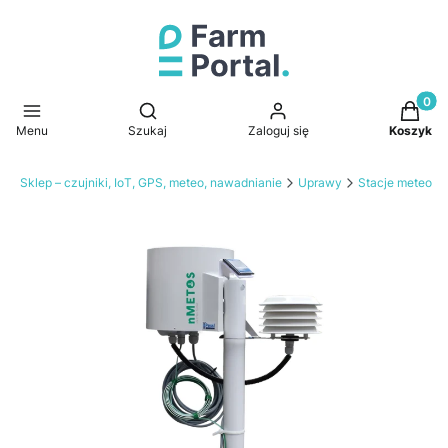
Produkt
Otwórz wyszukiwarkę
Menu
Szukaj
Zaloguj się
Koszyk
tal Sklep – czujniki, IoT, GPS, meteo, nawadnianie
Uprawy
Stacje meteo